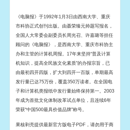
《电脑报》于1992年1月3日由西南大学、重庆
市科协正式创刊出版。由聂荣臻元帅题写报名，
全国人大常委会副委员长周光召、许嘉璐等担任
顾问的《电脑报》，是西南大学、重庆市科协主
办和主管的计算机周报。17年来坚持“普及计算
机知识，提高全民族文化素质”的办报宗旨，已
由最初四开四版，扩大到四开一百版，单期最高
发行量已达75万份，覆盖350万读者。在全国电
子和计算机类报纸中发行量始终保持第一。2003
年成为首批文化体制改革试点单位，且连续6年
荣获“中国500最具价值品牌”称号。
果核剥壳提供最新官方版电子PDF，请勿用于商