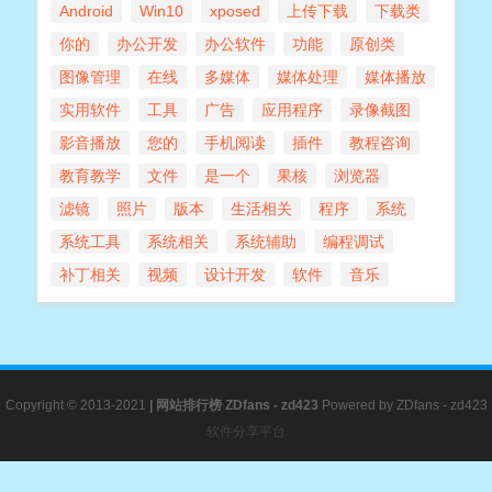
Android
Win10
xposed
上传下载
下载类
你的
办公开发
办公软件
功能
原创类
图像管理
在线
多媒体
媒体处理
媒体播放
实用软件
工具
广告
应用程序
录像截图
影音播放
您的
手机阅读
插件
教程咨询
教育教学
文件
是一个
果核
浏览器
滤镜
照片
版本
生活相关
程序
系统
系统工具
系统相关
系统辅助
编程调试
补丁相关
视频
设计开发
软件
音乐
Copyright © 2013-2021
|
网站排行榜
ZDfans - zd423
Powered by
ZDfans - zd423
软件分享平台