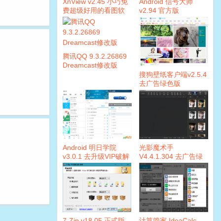
XnView v2.45 小巧免
Android 信号大师
费超级好用的看图软
v2.94 官方版
件
腾讯QQ 9.3.2.26869
Dreamcast修改版
搜狗壁纸客户端v2.5.4
去广告绿色版
Android 明日学院
光影魔术手
v3.0.1 去升级VIP破解
V4.4.1.304 去广告绿
版
色版
7-Zip v18.05 正式版
计算管家 IdeaCalc