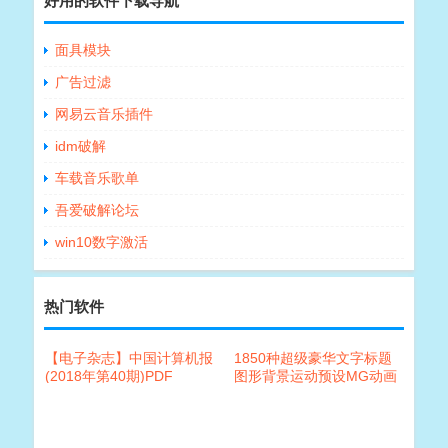
好用的软件下载导航
面具模块
广告过滤
网易云音乐插件
idm破解
车载音乐歌单
吾爱破解论坛
win10数字激活
热门软件
【电子杂志】中国计算机报
1850种超级豪华文字标题
(2018年第40期)PDF
图形背景运动预设MG动画
元素V2 1.5（破解版）
Win/Mac AE脚本