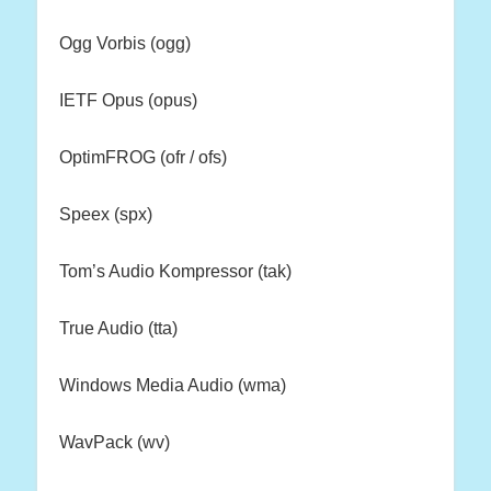
Ogg Vorbis (ogg)
IETF Opus (opus)
OptimFROG (ofr / ofs)
Speex (spx)
Tom’s Audio Kompressor (tak)
True Audio (tta)
Windows Media Audio (wma)
WavPack (wv)