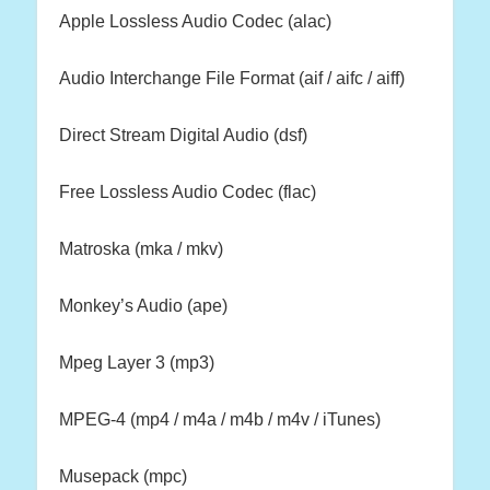
Apple Lossless Audio Codec (alac)
Audio Interchange File Format (aif / aifc / aiff)
Direct Stream Digital Audio (dsf)
Free Lossless Audio Codec (flac)
Matroska (mka / mkv)
Monkey’s Audio (ape)
Mpeg Layer 3 (mp3)
MPEG-4 (mp4 / m4a / m4b / m4v / iTunes)
Musepack (mpc)