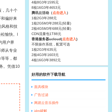
4核8G3年1595元
8核16G3年4653元
蔽，几十个
腾讯云活动（
点击进入
）
1核2G3年288元
平和偏好来
1核2G5M3年288元(轻量)
的风格和技
2核4G5M3年688元(轻量)
CDN流量包1T88元
松愉快。l
香港服务器ucloud(
点击进入
)
的用户界
不限操作系统，配置可选
1核2G3年635元
影师从专业
2核4G3年1603元
单等等，都
4核16G3年3892元
务。凭借10
好用的软件下载导航
面具模块
广告过滤
网易云音乐插件
idm破解