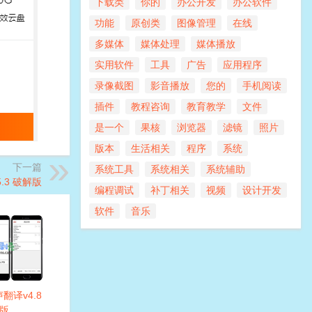
下载类
你的
办公开发
办公软件
功能
原创类
图像管理
在线
多媒体
媒体处理
媒体播放
实用软件
工具
广告
应用程序
录像截图
影音播放
您的
手机阅读
插件
教程咨询
教育教学
文件
是一个
果核
浏览器
滤镜
照片
版本
生活相关
程序
系统
下一篇
系统工具
系统相关
系统辅助
5.3 破解版
编程调试
补丁相关
视频
设计开发
软件
音乐
声翻译v4.8
版