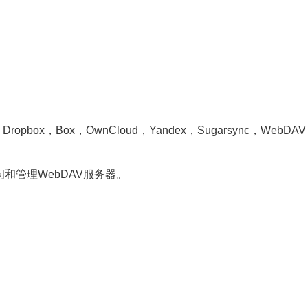
Dropbox，Box，OwnCloud，Yandex，Sugarsync，WebDAV，M
问和管理WebDAV服务器。