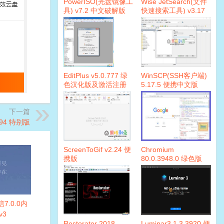
PowerISO(光盘镜像工
Wise JetSearch(文件
具) v7.2 中文破解版
快速搜索工具) v3.17
(注册码)
EditPlus v5.0.777 绿
WinSCP(SSH客户端)
色汉化版及激活注册
5.17.5 便携中文版
码
下一篇
94 特别版
ScreenToGif v2.24 便
Chromium
携版
80.0.3948.0 绿色版
信7.0.0内
v3
Restorator 2018
Luminar3.1.3.3920 便