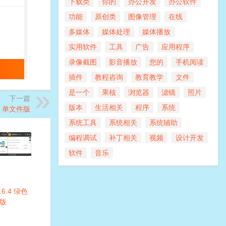
下载类
你的
办公开发
办公软件
功能
原创类
图像管理
在线
多媒体
媒体处理
媒体播放
实用软件
工具
广告
应用程序
录像截图
影音播放
您的
手机阅读
插件
教程咨询
教育教学
文件
是一个
果核
浏览器
滤镜
照片
下一篇
版本
生活相关
程序
系统
.14 单文件版
系统工具
系统相关
系统辅助
编程调试
补丁相关
视频
设计开发
软件
音乐
1.6.4 绿色
版