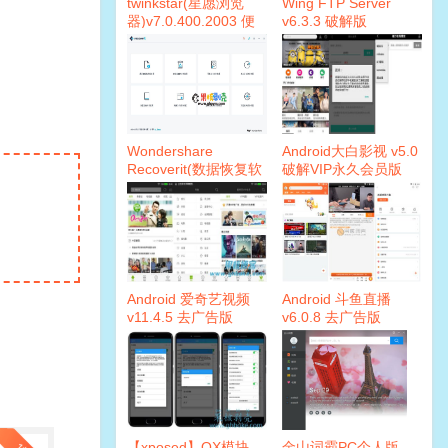
twinkstar(星愿浏览
Wing FTP Server
器)v7.0.400.2003 便
v6.3.3 破解版
携版
Wondershare
Android大白影视 v5.0
Recoverit(数据恢复软
破解VIP永久会员版
件)v8.3.0.12 破解版
Android 爱奇艺视频
Android 斗鱼直播
v11.4.5 去广告版
v6.0.8 去广告版
【xposed】QX模块
金山词霸PC个人版