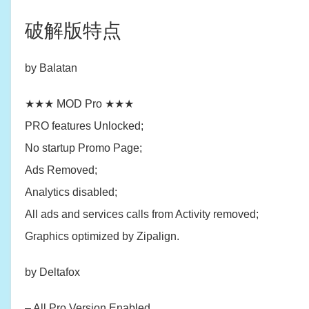
破解版特点
by Balatan
★★★ MOD Pro ★★★
PRO features Unlocked;
No startup Promo Page;
Ads Removed;
Analytics disabled;
All ads and services calls from Activity removed;
Graphics optimized by Zipalign.
by Deltafox
– All Pro Version Enabled