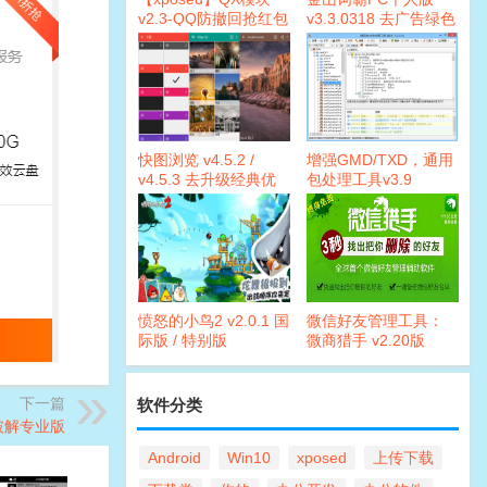
v2.3-QQ防撤回抢红包
v3.3.0318 去广告绿色
版
快图浏览 v4.5.2 /
增强GMD/TXD，通用
v4.5.3 去升级经典优
包处理工具v3.9
化版
愤怒的小鸟2 v2.0.1 国
微信好友管理工具：
际版 / 特别版
微商猎手 v2.20版
下一篇
软件分类
广告破解专业版
Android
Win10
xposed
上传下载