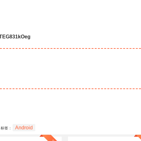
MTEG831kOeg
Android
标签：