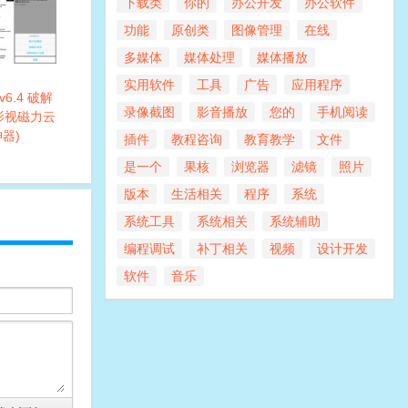
下载类
你的
办公开发
办公软件
功能
原创类
图像管理
在线
多媒体
媒体处理
媒体播放
实用软件
工具
广告
应用程序
6.4 破解
录像截图
影音播放
您的
手机阅读
(影视磁力云
器)
插件
教程咨询
教育教学
文件
是一个
果核
浏览器
滤镜
照片
版本
生活相关
程序
系统
系统工具
系统相关
系统辅助
编程调试
补丁相关
视频
设计开发
软件
音乐