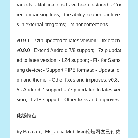
rackets; - Notifications have been restored; - Cor
rect unpacking files; - the ability to open archive
s in external programs; - minor corrections.
v0.9.1 - 7zip updated to lates version; - fix crach.
v0.9.0 - Extend Android 7/8 support; - 7zip updat
ed to lates version; - LZ4 support; - Fix for Sams
ung device; - Support PIPE formats; - Update ic
on and theme; - Other fixes and improves. v0.8.
5 - Android 7 support; - 7zip updated to lates ver
sion; - LZIP support; - Other fixes and improves
此版特点
by Balatan、Ms_Julia Mobilism论坛网友已付费