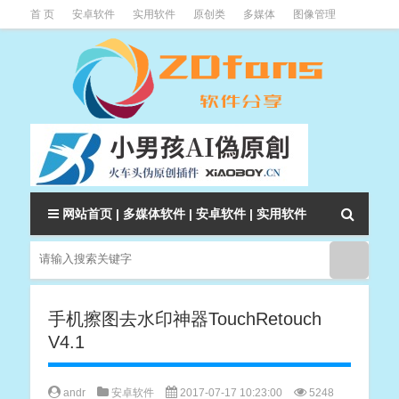
首 页
安卓软件
实用软件
原创类
多媒体
图像管理
系统辅助
下载类
教程资讯
本站软件分类大全
网站首页
|
多媒体软件
|
安卓软件
|
实用软件
手机擦图去水印神器TouchRetouch
V4.1
andr
安卓软件
2017-07-17 10:23:00
5248