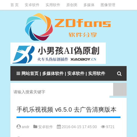
首 页
安卓软件
实用软件
原创类
多媒体
图像管理
系统辅助
下载类
教程资讯
本站软件分类大全
网站首页
|
多媒体软件
|
安卓软件
|
实用软件
手机乐视视频 v6.5.0 去广告清爽版本
andr
安卓软件
2016-04-15 17:45:00
9721