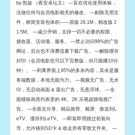
by 凯旋 （夜安卓坛主） —旨在优化使用体验，
没做任何与会员电影相关的修改。 —剔除无用文
件，精简安装包体积——原版 26.1M，精改版 2
1.5M。 —减少开销，去掉一切不必要的权限、
接收器、活动项、服务。 —禁止访问99%的广告
网址，后台也不浪费流量下载广告。 —解除缓存
封印（会员电影也可以下完整版，但只能播10分
钟）。 —剥离界面上95%的多余内容，其余是服
务端数据，本地无能为力。 —视频无广告、无水
印，无启动画面 & 退出广告，无悬浮球。 —全
面移除画质列表里的 4K、2K 乐视超级电视广
告。 —全面去分享、精品推荐、截屏、推送到L
eTV、缓存到LeTV。 —即装即用跳过初装向
导，允许移到SD卡 & 收走所有零散文件夹。 —