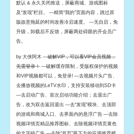
默认 & 永久关闭推送，屏蔽商城、游戏图标
及“发现”栏目。 —精简“我的”页面内容，跳过原
版故意拖延的时间改善冷启速度。 —无自启，免
升级，卸载后不反馈，屏蔽两处碍眼的开会员广
告。
by 大侠阿木
—
破解VIP，可以看VIP会员视频，
无需登录！
—破解缓存限制，受版权保护的视频
和VIP视频都可以，免登录! —去视频片头广告、
去播放视频的LeTV水印，支持安装移动到SD卡
—去启动广告、首次启动功能介绍；去退出广
告，改为双击返回退出 —去“发现”模块、去顶部
的游戏和商城入口、去界面内的悬浮广告 —去除
视频详情页精品推荐图标、去除视频详情页黄色
的文字链广告 —去除“首页”最下方的应用推荐模