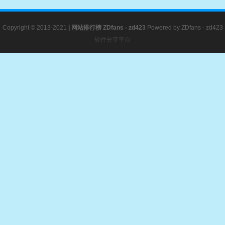
Copyright © 2013-2021
|
网站排行榜
ZDfans - zd423
Powered by
ZDfans - zd423
软件分享平台