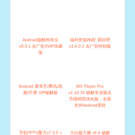
Android版酷狗音乐
福利资源神器! 那好吧
v9.0.1 去广告SVIP珍藏
v1.6.0.1 去广告特别版
版
Android 爱奇艺/腾讯/优
MX Player Pro
酷/芒果 VIP破解版
v1.10.31 破解专业版去
升级精简优化版，全面
支持Android系统
手机PPTV聚力v7.3.5 +
大白磁力播 v6.4 破解