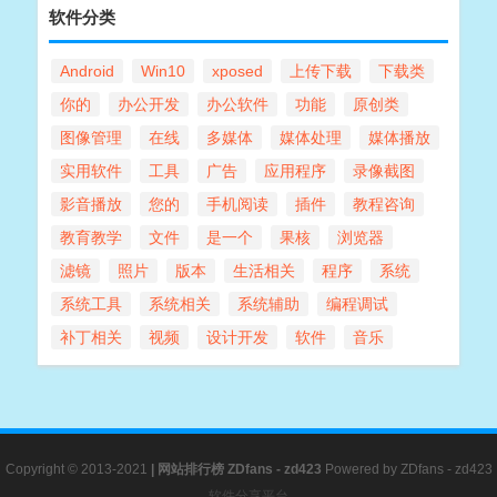
软件分类
Android
Win10
xposed
上传下载
下载类
你的
办公开发
办公软件
功能
原创类
图像管理
在线
多媒体
媒体处理
媒体播放
实用软件
工具
广告
应用程序
录像截图
影音播放
您的
手机阅读
插件
教程咨询
教育教学
文件
是一个
果核
浏览器
滤镜
照片
版本
生活相关
程序
系统
系统工具
系统相关
系统辅助
编程调试
补丁相关
视频
设计开发
软件
音乐
Copyright © 2013-2021
|
网站排行榜
ZDfans - zd423
Powered by
ZDfans - zd423
软件分享平台