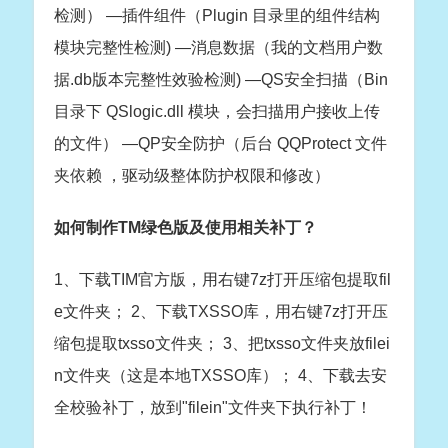
检测）
—插件组件（Plugin 目录里的组件结构
模块完整性检测)
—消息数据（我的文档用户数
据.db版本完整性效验检测)
—QS安全扫描（Bin
目录下 QSlogic.dll 模块，会扫描用户接收上传
的文件）
—QP安全防护（后台 QQProtect 文件
夹依赖 ，驱动级整体防护权限和修改）
如何制作TM绿色版及使用相关补丁？
1、下载TIM官方版，用右键7z打开压缩包提取fil
e文件夹；
2、下载TXSSO库，用右键7z打开压
缩包提取txsso文件夹；
3、把txsso文件夹放filei
n文件夹（这是本地TXSSO库）；
4、下载去安
全校验补丁，放到"filein"文件夹下执行补丁！