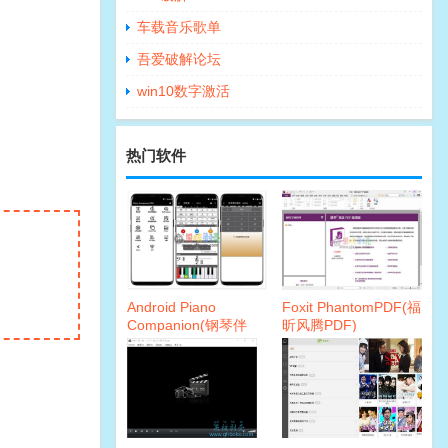
车载音乐歌单
吾爱破解论坛
win10数字激活
热门软件
Android Piano
Foxit PhantomPDF(福
Companion(钢琴伴
昕风腾PDF)
侣)v6.31.412 PRO
10.0.0.35798 企业破
解版