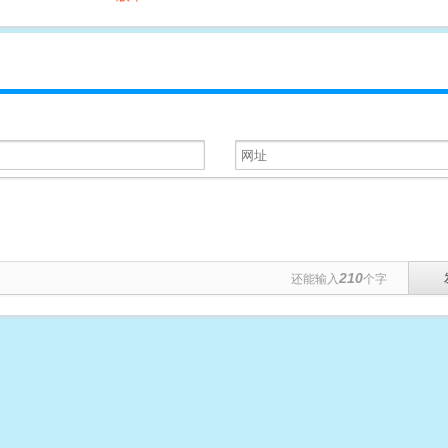
210
还能输入
个字