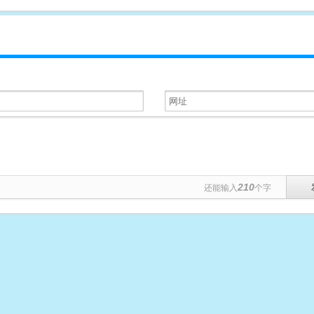
210
还能输入
个字