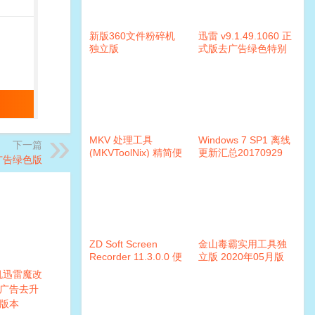
新版360文件粉碎机
迅雷 v9.1.49.1060 正
独立版
式版去广告绿色特别
版
MKV 处理工具
Windows 7 SP1 离线
下一篇
(MKVToolNix) 精简便
更新汇总20170929
|去广告绿色版
携版v45.0.0
ZD Soft Screen
金山毒霸实用工具独
Recorder 11.3.0.0 便
立版 2020年05月版
携破解版
 手机迅雷魔改
 去广告去升
版本