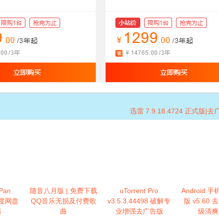
迅雷 7.9.18.4724 正式版
Pan
随音八月版 | 免费下载
uTorrent Pro
Android
 百度网盘
QQ音乐无损及付费歌
v3.5.3.44498 破解专
版 v5.60
器
曲
业增强去广告版
级清爽