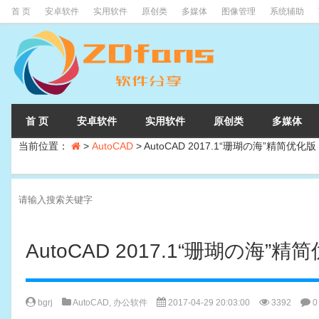
首 页
安卓软件
实用软件
原创类
多媒体
图像管理
系统辅助
首 页
安卓软件
实用软件
原创类
多媒体
当前位置：
>
AutoCAD
>
AutoCAD 2017.1“珊瑚の海”精简优化版
AutoCAD 2017.1“珊瑚の海”精
bgrj
AutoCAD
,
办公软件
2017-04-29 20:03:00
3392
0