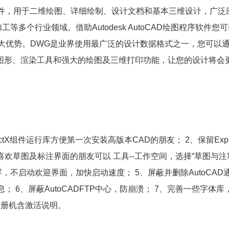
助设计软件，用于二维绘图、详细绘制、设计文档和基本三维设计，广
多个行业领域。借助Autodesk AutoCAD绘图程序软件您
大优势。DWG是业界使用最广泛的设计数据格式之一，您可以
示的图形、渲染工具和强大的绘图及三维打印功能，让您的设计将会
irectX组件运行库方便第一次安装高版本CAD的朋友； 2、保留Exp
，喜欢草图及标注界面的朋友可以 工具--工作空间，选择“草图与注释
不启动欢迎界面，加快启动速度； 5、屏蔽并删除AutoCAD
器信息； 6、屏蔽AutoCADFTP中心，防崩溃； 7、完善一些字体
注册机含激活说明。