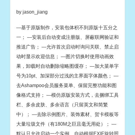
by jason_jiang
—基于原版制作，安装包体积不到原版十五分之
一； —安装后自动变成注册版、屏蔽联网验证和
推送广告； —允许首次启动时询问关联、禁止启
动时显示欢迎信息； —图片切换时使用动画效
果，卸载时自动删除缩略图缓存； —加大菜单字
号为10pt、加深部分过浅的主界面字体颜色； —
去Ashampoo会员服务菜单、保留完整功能和图
像格式支持； —模仿原版安装方式，去捆绑工具
栏、多余皮肤、多余语言（只留英文和简繁
中）； —去除示例图片、装饰素材、贺卡模板等
大量垃圾文件（有180M之巨且毫无用处）； —
默认只允许启动一个实例、自动根据EXIF旋转照