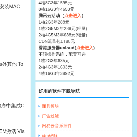
4核8G3年1595元
可安装MAC
8核16G3年4653元
腾讯云活动（
点击进入
）
1核2G3年288元
1核2G5M3年288元(轻量)
2核4G5M3年688元(轻量)
CDN流量包1T88元
香港服务器ucloud(
点击进入
)
不限操作系统，配置可选
1核2G3年635元
ws外其他 To
2核4G3年1603元
4核16G3年3892元
好用的软件下载导航
安装程序中集成C
面具模块
广告过滤
网易云音乐插件
EM激活 Vis
idm破解