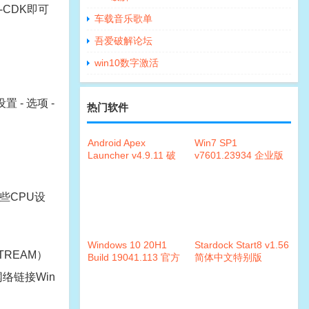
M-CDK即可
车载音乐歌单
吾爱破解论坛
win10数字激活
置 - 选项 -
热门软件
Android Apex
Win7 SP1
Launcher v4.9.11 破
v7601.23934 企业版
解版
标准精简版
某些CPU设
Windows 10 20H1
Stardock Start8 v1.56
TREAM）
Build 19041.113 官方
简体中文特别版
提取版镜像
络链接Win