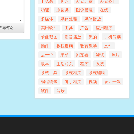
下载类
你的
办公开发
办公软件
功能
原创类
图像管理
在线
多媒体
媒体处理
媒体播放
实用软件
工具
广告
应用程序
录像截图
影音播放
您的
手机阅读
插件
教程咨询
教育教学
文件
是一个
果核
浏览器
滤镜
照片
版本
生活相关
程序
系统
系统工具
系统相关
系统辅助
编程调试
补丁相关
视频
设计开发
软件
音乐