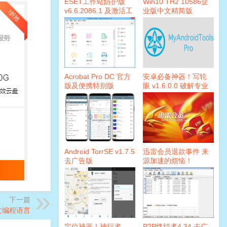
ESET工作站防护版
Win10 TH2 10586企
v6.6.2086.1 及激活工
业版中文精简版
具
Acrobat Pro DC 官方
安卓必备神器！写轮
版及便携特别版
眼 v1.6.0.0 破解专业
版
Android TorrSE v1.7.5
迅雷会员退款事件 来
去广告版
源加速的烦恼！
下一篇
文编程语言
定位神器！神行者
P2P终结者4.34 去广