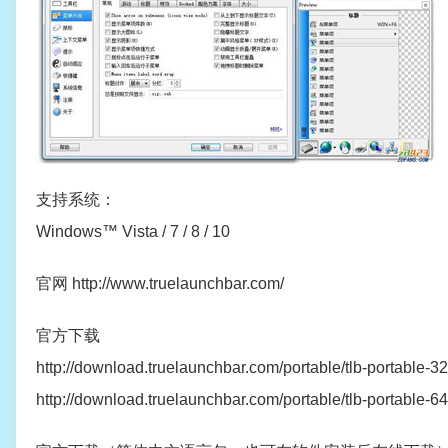
支持系统：
Windows™ Vista / 7 / 8 / 10
官网 http://www.truelaunchbar.com/
官方下载
http://download.truelaunchbar.com/portable/tlb-portable-32b
http://download.truelaunchbar.com/portable/tlb-portable-64b