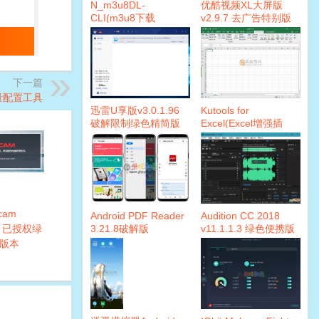
N_m3u8DL-
优酷视频XL大屏版
CLI(m3u8下载
v2.9.7 去广告特别版
器)v2.6.3 便携版
下一篇
境变量配置工具
迅雷U享版v3.0.1.96
Kutools for
破解限制绿色精简版
Excel(Excel增强插
本
件)21.00 破解版
cam
Android PDF Reader
Audition CC 2018
24 已授权绿
3.21.8破解版
v11.1.1.3 绿色便携版
本
版本