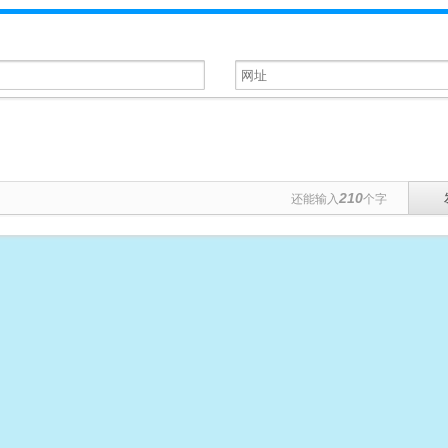
210
还能输入
个字