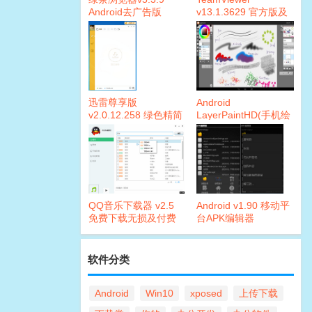
Android去广告版
v13.1.3629 官方版及
破解补丁
迅雷尊享版
Android
v2.0.12.258 绿色精简
LayerPaintHD(手机绘
版本
图)1.9.19 内购版
QQ音乐下载器 v2.5
Android v1.90 移动平
免费下载无损及付费
台APK编辑器
音乐
软件分类
Android
Win10
xposed
上传下载