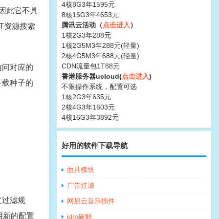
4核8G3年1595元
，因此它不具
8核16G3年4653元
腾讯云活动（
点击进入
）
T资源搜索
1核2G3年288元
1核2G5M3年288元(轻量)
2核4G5M3年688元(轻量)
CDN流量包1T88元
访问对应的
香港服务器ucloud(
点击进入
)
下载种子的
不限操作系统，配置可选
1核2G3年635元
2核4G3年1603元
4核16G3年3892元
好用的软件下载导航
面具模块
广告过滤
定义过滤规
网易云音乐插件
用新的配置
idm破解