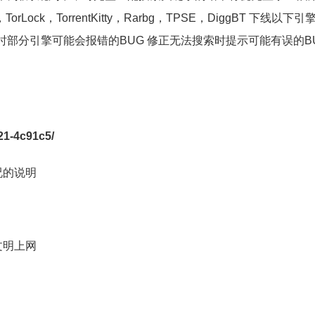
Lock，TorrentKitty，Rarbg，TPSE，DiggBT 下线以下
没有时部分引擎可能会报错的BUG 修正无法搜索时提示可能有误的BU
21-4c91c5/
况的说明
文明上网