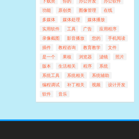
下载类
你的
办公开发
办公软件
功能
原创类
图像管理
在线
多媒体
媒体处理
媒体播放
实用软件
工具
广告
应用程序
录像截图
影音播放
您的
手机阅读
插件
教程咨询
教育教学
文件
是一个
果核
浏览器
滤镜
照片
版本
生活相关
程序
系统
系统工具
系统相关
系统辅助
编程调试
补丁相关
视频
设计开发
软件
音乐