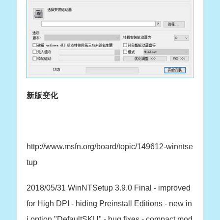
新版变化
http://www.msfn.org/board/topic/149612-winntse
tup
2018/05/31 WinNTSetup 3.9.0 Final - improved
for High DPI - hiding Preinstall Editions - new in
i option "DefaultSKU" - bug fixes - compact mod