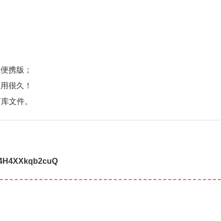
的便携版；
版用很久！
言库文件。
r4H4XXkqb2cuQ