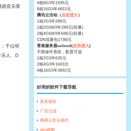
4核8G3年1595元
！网易音乐客
8核16G3年4653元
腾讯云活动（
点击进入
）
1核2G3年288元
1核2G5M3年288元(轻量)
2核4G5M3年688元(轻量)
CDN流量包1T88元
香港服务器ucloud(
点击进入
)
质；千位明
不限操作系统，配置可选
音乐人、D
1核2G3年635元
2核4G3年1603元
4核16G3年3892元
好用的软件下载导航
面具模块
广告过滤
网易云音乐插件
idm破解