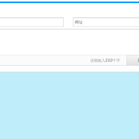
210
还能输入
个字