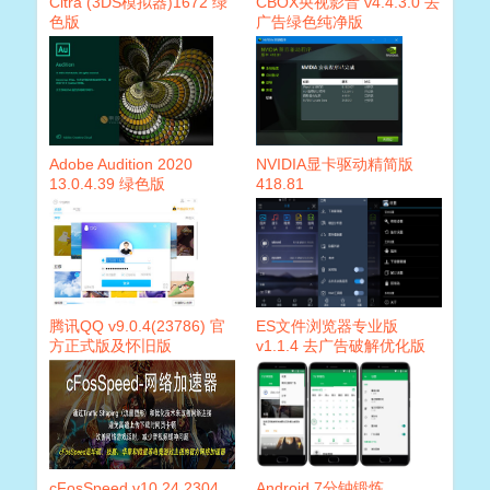
Citra (3DS模拟器)1672 绿
CBOX央视影音 v4.4.3.0 去
色版
广告绿色纯净版
Adobe Audition 2020
NVIDIA显卡驱动精简版
13.0.4.39 绿色版
418.81
腾讯QQ v9.0.4(23786) 官
ES文件浏览器专业版
方正式版及怀旧版
v1.1.4 去广告破解优化版
cFosSpeed v10.24.2304
Android 7分钟锻炼