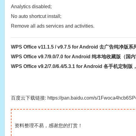
Analytics disabled;
No auto shortcut install;
Remove all ads services and activities.
WPS Office v11.1.5 / v9.7.5 for Android 去广
WPS Office v9.7/9.0/7.0 for Android 纯本地收
WPS Office v9.2/7.0/6.4/5.3.1 for Android 
百度云下载链接: https://pan.baidu.com/s/1Fwoca4hcb6S
资料整理不易，感谢您的打赏！