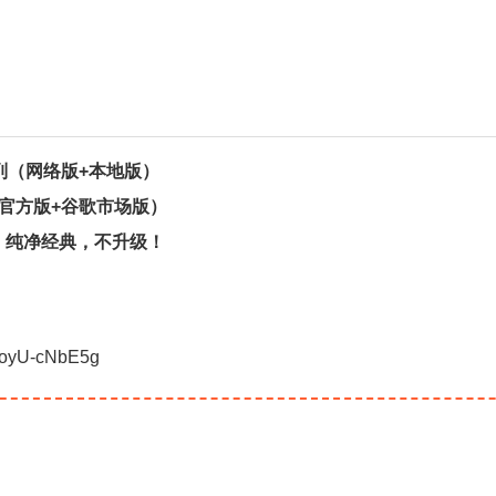
告纯净版系列（网络版+本地版）
藏版（国内官方版+谷歌市场版）
各手机定制版，纯净经典，不升级！
PoyU-cNbE5g