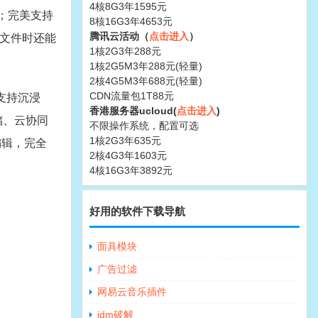
4核8G3年1595元
畅；完美支持
8核16G3年4653元
腾讯云活动（
点击进入
）
F文件时还能
1核2G3年288元
1核2G5M3年288元(轻量)
2核4G5M3年688元(轻量)
CDN流量包1T88元
美支持沉浸
香港服务器ucloud(
点击进入
)
储、云协同
不限操作系统，配置可选
1核2G3年635元
编辑，完全
2核4G3年1603元
4核16G3年3892元
好用的软件下载导航
面具模块
广告过滤
网易云音乐插件
idm破解