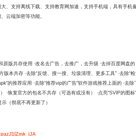
间大、支持离线下载、支持教育网加速，支持手机端，具有手机
锁、云端加密等功能。
以和原版共存使用 ·改名去广告，去推广，去升级 ·去掉百度网盘的 看
版本共存 ·去除“反馈、搜一搜、垃圾清理、更多工具” ·去除“
apk”的推荐应用 ·去除“推荐vip的广告”软件游戏推荐上面的 ·去
） ·恢复官方的包名不共存（可选有或没有） ·点亮“SVIP的图标
新提示（彻底不再更新了）
EupazJ1IZmk_iJA