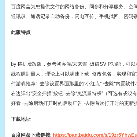
百度网盘为您提供文件的网络备份、同步和分享服务。空
通讯录、通话记录自动备份，闪电互传、手机找回、密码
此版特点
by 椿朹魔改版，参考初亦泽/未来酱 ·爆破SVIP功能，可
线程调到最大，理论上可以满速下载 ·修改包名，实现和官方
件游戏推荐” ·去除设置界面那里的“小红点” ·去除“内置软件
右边弹出“安全扫描”按钮 ·去除“免流量特权”（可选有或没有
好看 ·去除启动打开时的启动广告 ·去除首次打开时的更
下载地址
百度网盘下载链接:
https://pan.baidu.com/s/19zr6Yhw