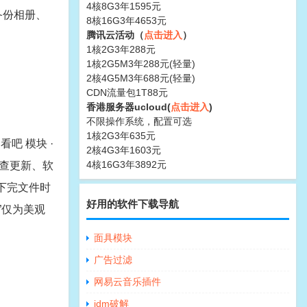
4核8G3年1595元
备份相册、
8核16G3年4653元
腾讯云活动（
点击进入
）
1核2G3年288元
1核2G5M3年288元(轻量)
2核4G5M3年688元(轻量)
CDN流量包1T88元
香港服务器ucloud(
点击进入
)
不限操作系统，配置可选
1核2G3年635元
吧 模块 ·
2核4G3年1603元
4核16G3年3892元
检查更新、软
除下完文件时
好用的软件下载导航
”仅为美观
面具模块
广告过滤
网易云音乐插件
idm破解