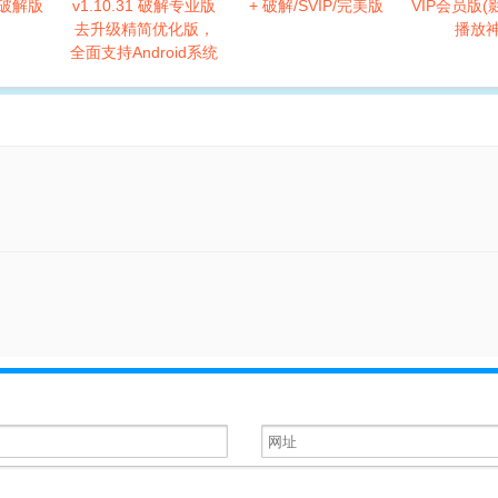
P破解版
v1.10.31 破解专业版
+ 破解/SVIP/完美版
VIP会员版
去升级精简优化版，
播放神
全面支持Android系统