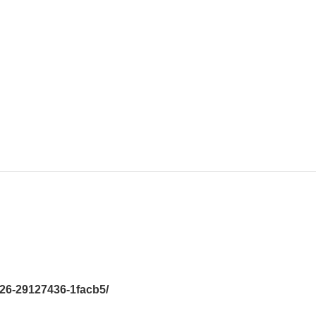
6-29127436-1facb5/