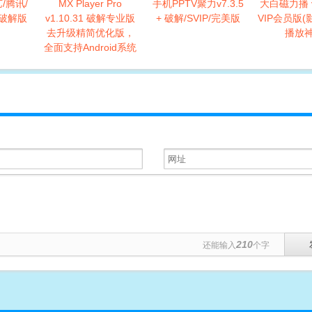
艺/腾讯/
MX Player Pro
手机PPTV聚力v7.3.5
大白磁力播 v
P破解版
v1.10.31 破解专业版
+ 破解/SVIP/完美版
VIP会员版
去升级精简优化版，
播放神
全面支持Android系统
！
210
还能输入
个字