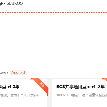
jqPxrbUBKOQ
Android
标签：