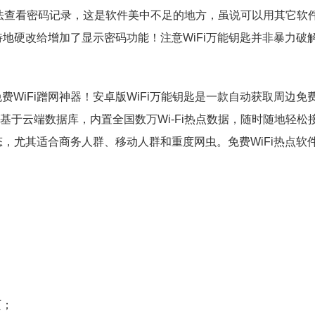
现无法查看密码记录，这是软件美中不足的地方，虽说可以用其它软
地硬改给增加了显示密码功能！注意WiFi万能钥匙并非暴力破
免费WiFi蹭网神器！安卓版WiFi万能钥匙是一款自动获取周边免费W
信息基于云端数据库，内置全国数万Wi-Fi热点数据，随时随地轻松
，尤其适合商务人群、移动人群和重度网虫。免费WiFi热点软
；
页；