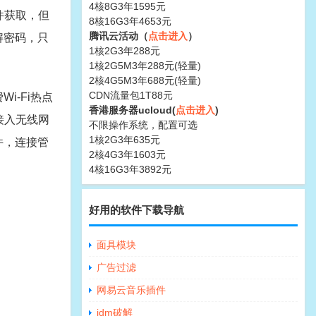
4核8G3年1595元
件获取，但
8核16G3年4653元
腾讯云活动（
点击进入
）
解密码，只
1核2G3年288元
1核2G5M3年288元(轻量)
2核4G5M3年688元(轻量)
CDN流量包1T88元
i-Fi热点
香港服务器ucloud(
点击进入
)
接入无线网
不限操作系统，配置可选
1核2G3年635元
件，连接管
2核4G3年1603元
4核16G3年3892元
好用的软件下载导航
面具模块
广告过滤
网易云音乐插件
idm破解