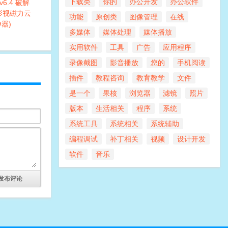
下载类
你的
办公开发
办公软件
6.4 破解
(影视磁力云
功能
原创类
图像管理
在线
器)
多媒体
媒体处理
媒体播放
实用软件
工具
广告
应用程序
录像截图
影音播放
您的
手机阅读
插件
教程咨询
教育教学
文件
是一个
果核
浏览器
滤镜
照片
版本
生活相关
程序
系统
系统工具
系统相关
系统辅助
编程调试
补丁相关
视频
设计开发
软件
音乐