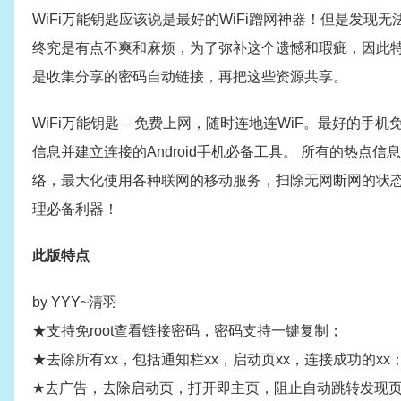
WiFi万能钥匙应该说是最好的WiFi蹭网神器！但是发
终究是有点不爽和麻烦，为了弥补这个遗憾和瑕疵，因此特
是收集分享的密码自动链接，再把这些资源共享。
WiFi万能钥匙 – 免费上网，随时连地连WiF。最好的手机
信息并建立连接的Android手机必备工具。 所有的热点
络，最大化使用各种联网的移动服务，扫除无网断网的状态
理必备利器！
此版特点
by YYY~清羽
★支持免root查看链接密码，密码支持一键复制；
★去除所有xx，包括通知栏xx，启动页xx，连接成功的xx
★去广告，去除启动页，打开即主页，阻止自动跳转发现