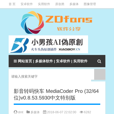
首 页
安卓软件
实用软件
原创类
多媒体
图像管理
系统辅助
下载类
教程资讯
本站软件分类大全
网站首页
|
多媒体软件
|
安卓软件
|
实用软件
影音转码快车 MediaCoder Pro (32/64
位)v0.8.53.5930中文特别版
dmt
多媒体
2018-06-07 22:02:00
6282