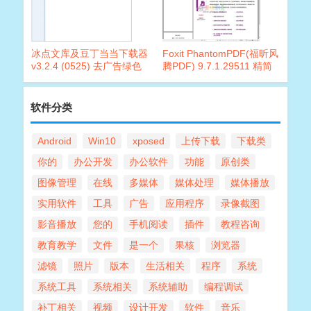
冰点文库及豆丁当当下载器
Foxit PhantomPDF(福昕风
v3.2.4 (0525) 去广告绿色
腾PDF) 9.7.1.29511 精简
版
绿色版
软件分类
Android
Win10
xposed
上传下载
下载类
你的
办公开发
办公软件
功能
原创类
图像管理
在线
多媒体
媒体处理
媒体播放
实用软件
工具
广告
应用程序
录像截图
影音播放
您的
手机阅读
插件
教程咨询
教育教学
文件
是一个
果核
浏览器
滤镜
照片
版本
生活相关
程序
系统
系统工具
系统相关
系统辅助
编程调试
补丁相关
视频
设计开发
软件
音乐