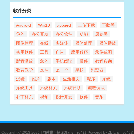
软件分类
Android
Win10
xposed
上传下载
下载类
你的
办公开发
办公软件
功能
原创类
图像管理
在线
多媒体
媒体处理
媒体播放
实用软件
工具
广告
应用程序
录像截图
影音播放
您的
手机阅读
插件
教程咨询
教育教学
文件
是一个
果核
浏览器
滤镜
照片
版本
生活相关
程序
系统
系统工具
系统相关
系统辅助
编程调试
补丁相关
视频
设计开发
软件
音乐
Copyright © 2013-2021
|
网站排行榜
ZDfans - zd423
Powered by
ZDfans - zd423