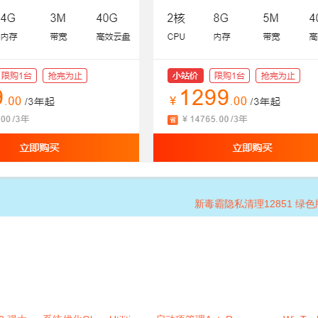
新毒霸隐私清理12851 绿