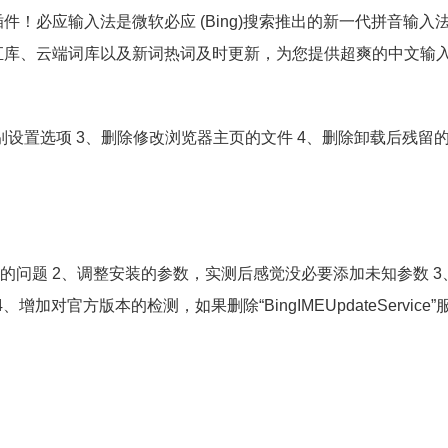
！必应输入法是微软必应 (Bing)搜索推出的新一代拼音输入
汇库、云端词库以及新词热词及时更新，为您提供超爽的中文输
个别设置选项 3、删除修改浏览器主页的文件 4、删除卸载后残留
st.exe的问题 2、调整安装的参数，实测后感觉没必要添加未知参数 
对官方版本的检测，如果删除“BingIMEUpdateService