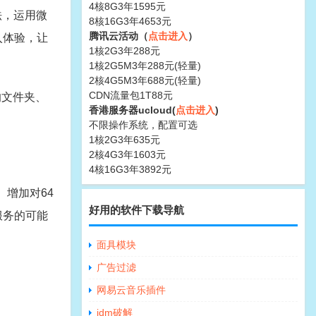
4核8G3年1595元
法，运用微
8核16G3年4653元
腾讯云活动（
点击进入
）
入体验，让
1核2G3年288元
1核2G5M3年288元(轻量)
2核4G5M3年688元(轻量)
CDN流量包1T88元
的文件夹、
香港服务器ucloud(
点击进入
)
不限操作系统，配置可选
1核2G3年635元
2核4G3年1603元
4核16G3年3892元
3、增加对64
好用的软件下载导航
”服务的可能
面具模块
广告过滤
网易云音乐插件
idm破解