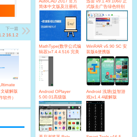
AutoCAD 2017 官方
迅雷 v9.1.49.1060 正
简体中文版及注册机
式版去广告绿色特别
版
下一篇
.2 16.1.2
MathType(数学公式编
WinRAR v5.90 SC 安
辑器)v7.4.4.516 完美
装版&便携版
破解版
 Ultimate
1 中文破解版
Android OPlayer
Android 浅塘(益智游
5.00.01高级版
戏)v1.4.4破解版
制作软件）
苍月浏览器 Pale
Smart Tools v16.5