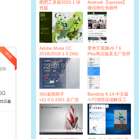
图吧工具箱2020.1 绿
Android 【xposed】
色版
微信抢红包插件
（*Mod*）v1.4.2
Adobe Muse CC
爱奇艺视频v9.7.6
2018(2018.1.0.266)
Play商店版及去广告怀
破解版
旧版
360桌面助手
Bandizip 6.14 中文版
v11.0.0.1501 去广告
小巧强悍压缩解压工
版
具