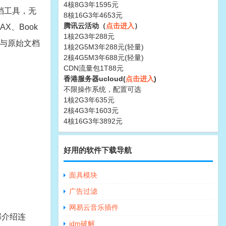
4核8G3年1595元
档工具，无
8核16G3年4653元
腾讯云活动（
点击进入
）
X、Book
1核2G3年288元
档与原始文档
1核2G5M3年288元(轻量)
2核4G5M3年688元(轻量)
CDN流量包1T88元
香港服务器ucloud(
点击进入
)
不限操作系统，配置可选
1核2G3年635元
2核4G3年1603元
4核16G3年3892元
好用的软件下载导航
面具模块
广告过滤
网易云音乐插件
部介绍连
idm破解