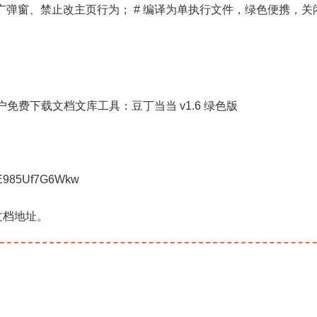
推广弹窗、禁止改主页行为； # 编译为单执行文件，绿色便携，
 免账户免费下载文档文库工具：豆丁当当 v1.6 绿色版
JE985Uf7G6Wkw
文档地址。