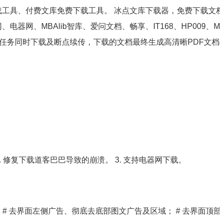
工具、付费文库免费下载工具。 冰点文库下载器，免费下载文
网、MBAlib智库、爱问文档、畅享、IT168、HP009、MA
多任务同时下载及断点续传，下载的文档最终生成高清晰PDF文
题。 2. 修复下载道客巴巴导致的崩溃。 3. 支持电器网下载。
方已无） # 去界面左侧广告、彻底去底部图文广告及区域； # 去界面顶