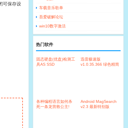
关闭可保存设
车载音乐歌单
吾爱破解论坛
win10数字激活
热门软件
固态硬盘(优盘)检测工
迅雷极速版
具AS SSD
v1.0.35.366 绿色精简
Benchmark
版小俊版
2.0.6694.23026汉化
版
各种编程语言如何杀
Android MagSearch
死一条龙营救公主!
v2.3 最新特别版