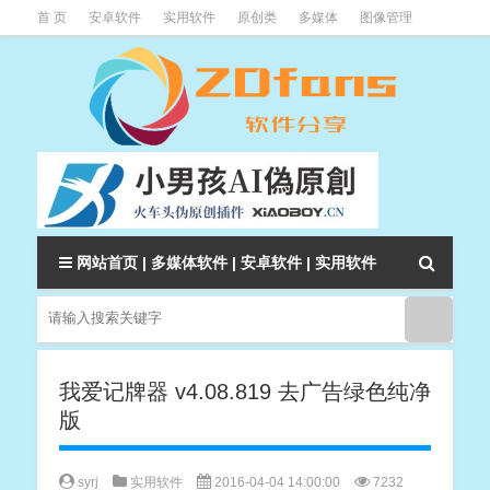
首 页
安卓软件
实用软件
原创类
多媒体
图像管理
系统辅助
下载类
教程资讯
本站软件分类大全
网站首页
|
多媒体软件
|
安卓软件
|
实用软件
我爱记牌器 v4.08.819 去广告绿色纯净
版
syrj
实用软件
2016-04-04 14:00:00
7232