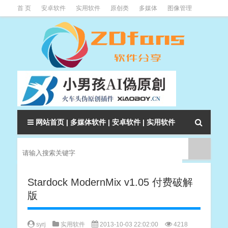
首 页
安卓软件
实用软件
原创类
多媒体
图像管理
系统辅助
下载类
教程资讯
本站软件分类大全
网站首页
|
多媒体软件
|
安卓软件
|
实用软件
Stardock ModernMix v1.05 付费破解
版
syrj
实用软件
2013-10-03 22:02:00
4218