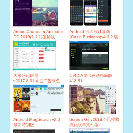
Adobe Character Animator
Android 卡西欧计算器
CC 2019(2.1.1)破解版
(Casio Business)v4.3.2 破
解版
大家乐记牌器
NVIDIA显卡驱动精简版
v2017.8.31.4 去广告绿色
418.81
版
Android MagSearch v2.3
Screen Gif v2018.4 已授权
最新特别版
汉化版单文件版