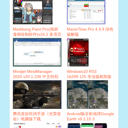
Medibang Paint Pro(插画
ManicTime Pro 4.4.9 绿色
漫画绘制软件)v24.2 多语言
破解版
版
Mindjet MindManager
Windows10 RS3
2020 v20.1.238 中文特别
16299.125 专业版精简版
版
腾讯首款吃鸡手游《光荣使
Android版谷歌地球Google
命》电脑版下载
Earth v9.2.15.3