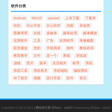
软件分类
Android
Win10
xposed
上传下载
下载类
你的
办公开发
办公软件
功能
原创类
图像管理
在线
多媒体
媒体处理
媒体播放
实用软件
工具
广告
应用程序
录像截图
影音播放
您的
手机阅读
插件
教程咨询
教育教学
文件
是一个
果核
浏览器
滤镜
照片
版本
生活相关
程序
系统
系统工具
系统相关
系统辅助
编程调试
补丁相关
视频
设计开发
软件
音乐
Copyright © 2013-2021
|
网站排行榜
ZDfans - zd423
Powered by
ZDfans - zd423