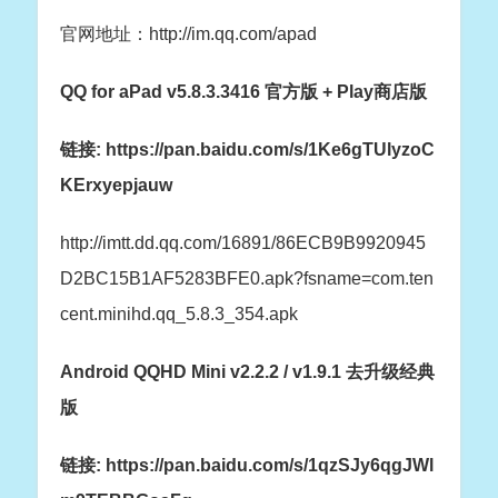
官网地址：http://im.qq.com/apad
QQ for aPad v5.8.3.3416 官方版 + Play商店版
链接: https://pan.baidu.com/s/1Ke6gTUlyzoC
KErxyepjauw
http://imtt.dd.qq.com/16891/86ECB9B9920945
D2BC15B1AF5283BFE0.apk?fsname=com.ten
cent.minihd.qq_5.8.3_354.apk
Android QQHD Mini v2.2.2 / v1.9.1 去升级经典
版
链接: https://pan.baidu.com/s/1qzSJy6qgJWl