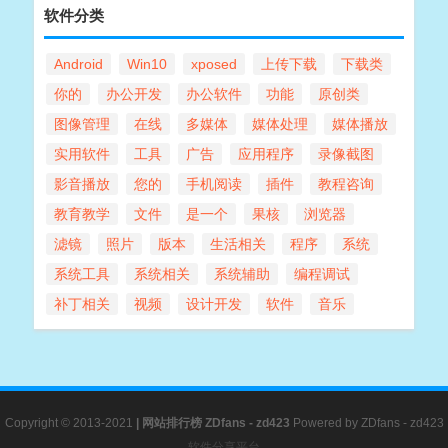
软件分类
Android
Win10
xposed
上传下载
下载类
你的
办公开发
办公软件
功能
原创类
图像管理
在线
多媒体
媒体处理
媒体播放
实用软件
工具
广告
应用程序
录像截图
影音播放
您的
手机阅读
插件
教程咨询
教育教学
文件
是一个
果核
浏览器
滤镜
照片
版本
生活相关
程序
系统
系统工具
系统相关
系统辅助
编程调试
补丁相关
视频
设计开发
软件
音乐
Copyright © 2013-2021
|
网站排行榜
ZDfans - zd423
Powered by
ZDfans - zd423
软件分享平台